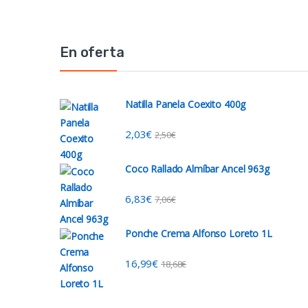
En oferta
Natilla Panela Coexito 400g
2,03
€
2,50
€
Coco Rallado Almíbar Ancel 963g
6,83
€
7,06
€
Ponche Crema Alfonso Loreto 1L
16,99
€
18,68
€