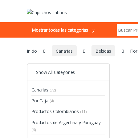
Skip to navigation
Skip to content
Search for:
Mostrar todas las categorias
Inicio
Canarias
Bebidas
Flor
Show All Categories
Canarias
(72)
Por Caja
(4)
Productos Colombianos
(11)
Productos de Argentina y Paraguay
(6)