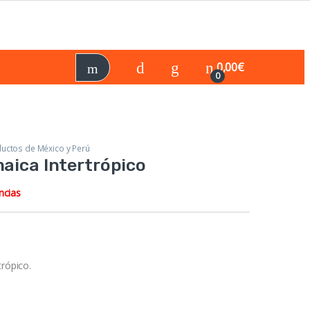
0,00
€
0
uctos de México y Perú
maica Intertrópico
ncias
trópico.