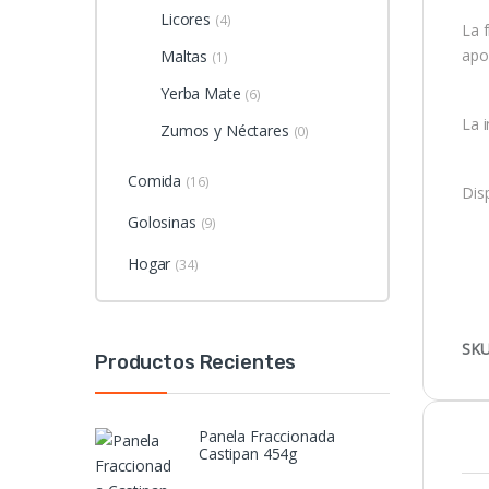
Licores
(4)
La 
apo
Maltas
(1)
Yerba Mate
(6)
La 
Zumos y Néctares
(0)
Comida
(16)
Dis
Golosinas
(9)
Hogar
(34)
SKU
Productos Recientes
Panela Fraccionada
Castipan 454g