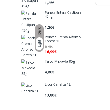
1,25
€
Panela Entera Castipan
454g
1,26
€
Dark
Ponche Crema Alfonso
Loreto 1L
Light
18,68
€
16,99
€
Talco Mexavila 85g
4,80
€
Licor Canelita 1L
13,80
€