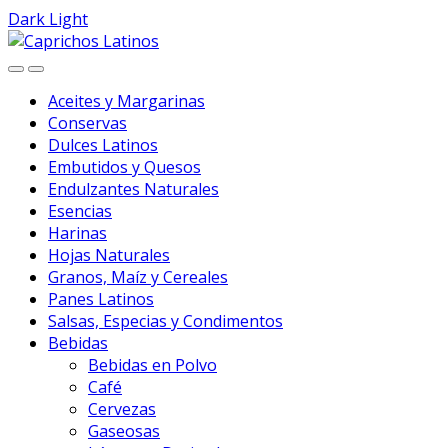
Dark
Light
Skip
Skip
to
to
navigation
content
Aceites y Margarinas
Conservas
Dulces Latinos
Embutidos y Quesos
Endulzantes Naturales
Esencias
Harinas
Hojas Naturales
Granos, Maíz y Cereales
Panes Latinos
Salsas, Especias y Condimentos
Bebidas
Bebidas en Polvo
Café
Cervezas
Gaseosas