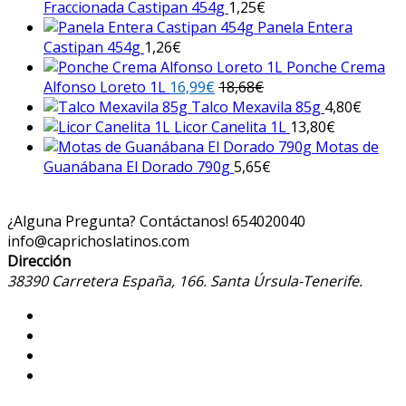
Fraccionada Castipan 454g
1,25
€
Panela Entera
Castipan 454g
1,26
€
Ponche Crema
Alfonso Loreto 1L
16,99
€
18,68
€
Talco Mexavila 85g
4,80
€
Licor Canelita 1L
13,80
€
Motas de
Guanábana El Dorado 790g
5,65
€
¿Alguna Pregunta? Contáctanos!
654020040
info@caprichoslatinos.com
Dirección
38390 Carretera España, 166. Santa Úrsula-Tenerife.