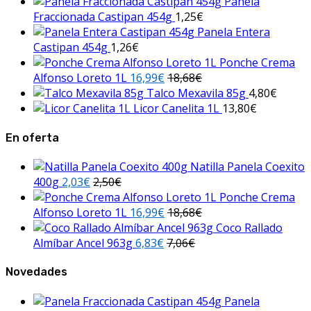
Panela
Fraccionada Castipan 454g
1,25
€
Panela Entera
Castipan 454g
1,26
€
Ponche Crema
Alfonso Loreto 1L
16,99
€
18,68
€
Talco Mexavila 85g
4,80
€
Licor Canelita 1L
13,80
€
En oferta
Natilla Panela Coexito
400g
2,03
€
2,50
€
Ponche Crema
Alfonso Loreto 1L
16,99
€
18,68
€
Coco Rallado
Almíbar Ancel 963g
6,83
€
7,06
€
Novedades
Panela