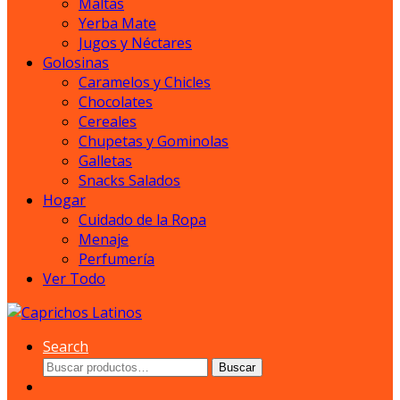
Maltas
Yerba Mate
Jugos y Néctares
Golosinas
Caramelos y Chicles
Chocolates
Cereales
Chupetas y Gominolas
Galletas
Snacks Salados
Hogar
Cuidado de la Ropa
Menaje
Perfumería
Ver Todo
Search
Buscar
Buscar
por: