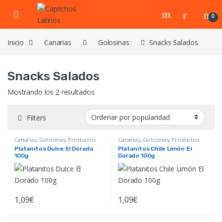
Skip to navigation
Skip to content
0
Inicio
Canarias
Golosinas
Snacks Salados
Snacks Salados
Ordenado por popularidad
Mostrando los 2 resultados
Filters
Canarias
,
Golosinas
,
Productos
Canarias
,
Golosinas
,
Productos
Colombianos
,
Productos
Colombianos
,
Productos
Platanitos Dulce El Dorado
Platanitos Chile Limón El
Venezolanos
,
Snacks Salados
Venezolanos
,
Snacks Salados
100g
Dorado 100g
1,09
€
1,09
€