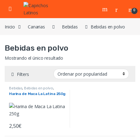
Skip to navigation
Skip to content
0
Inicio
Canarias
Bebidas
Bebidas en polvo
Bebidas en polvo
Mostrando el único resultado
Filters
Bebidas
,
Bebidas en polvo
,
Canarias
,
Comida
,
Harinas
,
Harina de Maca La Latina 250g
Productos de México y Perú
2,50
€