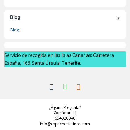
Blog
Blog
Servicio de recogida en las Islas Canarias: Carretera
España, 166. Santa Úrsula. Tenerife.
¿Alguna Pregunta?
Contáctanos!
654020040
info@caprichoslatinos.com