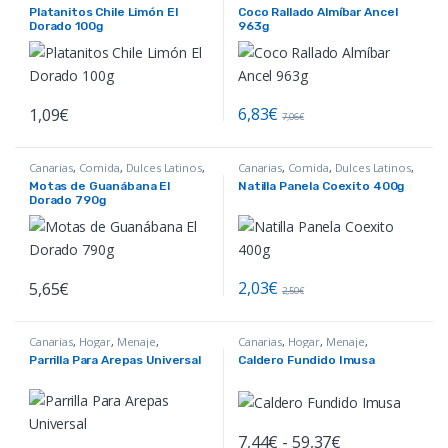
Colombianos
,
Productos
Productos Colombianos
Platanitos Chile Limón El
Coco Rallado Almíbar Ancel
Venezolanos
,
Snacks Salados
Dorado 100g
963g
6,83
€
1,09
€
7,06
€
Canarias
,
Comida
,
Dulces Latinos
,
Canarias
,
Comida
,
Dulces Latinos
,
Productos Colombianos
,
Productos Colombianos
Motas de Guanábana El
Natilla Panela Coexito 400g
Productos Venezolanos
Dorado 790g
2,03
€
5,65
€
2,50
€
Canarias
,
Hogar
,
Menaje
,
Canarias
,
Hogar
,
Menaje
,
Productos Colombianos
,
Productos Colombianos
,
Parrilla Para Arepas Universal
Caldero Fundido Imusa
Productos Venezolanos
Productos Venezolanos
Rango de preci
7,44
€
-
59,37
€