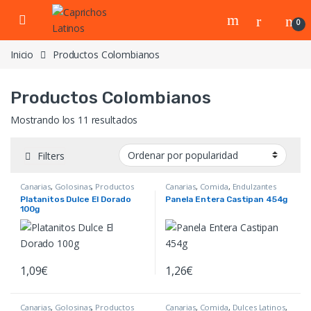
Skip to navigation
Skip to content
0
Inicio
Productos Colombianos
Productos Colombianos
Ordenado por popularidad
Mostrando los 11 resultados
Filters
Canarias
,
Golosinas
,
Productos
Canarias
,
Comida
,
Endulzantes
Colombianos
,
Productos
Naturales
,
Productos
Platanitos Dulce El Dorado
Panela Entera Castipan 454g
Venezolanos
,
Snacks Salados
Colombianos
100g
1,09
€
1,26
€
Canarias
,
Golosinas
,
Productos
Canarias
,
Comida
,
Dulces Latinos
,