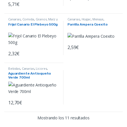
Este producto tiene múltiples var
5,71
€
Canarias
,
Comida
,
Granos, Maíz y
Canarias
,
Hogar
,
Menaje
,
Cereales
,
Productos
Productos Colombianos
,
Frijol Canario El Plebeyo 500g
Parrilla Arepera Coexito
Colombianos
Productos Venezolanos
2,59
€
2,32
€
Bebidas
,
Canarias
,
Licores
,
Productos Colombianos
Aguardiente Antioqueño
Verde 700ml
12,70
€
Ordenado por popula
Mostrando los 11 resultados