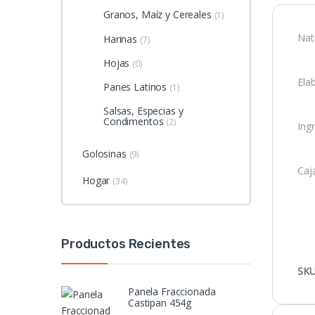
Granos, Maíz y Cereales
(1)
Nat
Harinas
(7)
Hojas
(0)
Elab
Panes Latinos
(1)
Salsas, Especias y
Condimentos
(2)
Ing
Golosinas
(9)
Caj
Hogar
(34)
Productos Recientes
SKU
Panela Fraccionada
Castipan 454g