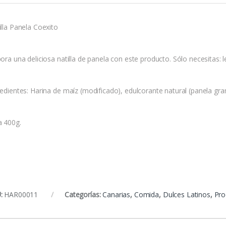
illa Panela Coexito
ora una deliciosa natilla de panela con este producto. Sólo necesitas: l
redientes: Harina de maíz (modificado), edulcorante natural (panela gra
a 400g.
:
HAR00011
Categorías:
Canarias
,
Comida
,
Dulces Latinos
,
Pro