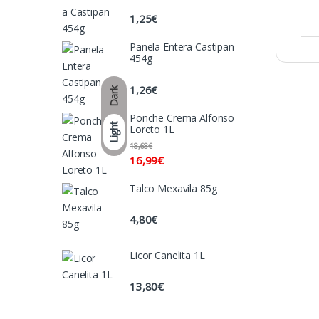
1,25
€
Panela Entera Castipan
454g
1,26
€
Dark
Ponche Crema Alfonso
Light
Loreto 1L
18,68
€
16,99
€
Talco Mexavila 85g
4,80
€
Licor Canelita 1L
13,80
€