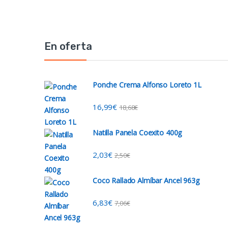
En oferta
Ponche Crema Alfonso Loreto 1L
16,99
€
18,68
€
Natilla Panela Coexito 400g
2,03
€
2,50
€
Coco Rallado Almíbar Ancel 963g
6,83
€
7,06
€