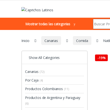
Skip to navigation
Skip to content
Search for:
Mostrar todas las categorias
Inicio
Canarias
Comida
Nati
Show All Categories
-
19%
Canarias
(72)
Por Caja
(4)
Productos Colombianos
(11)
Productos de Argentina y Paraguay
(6)