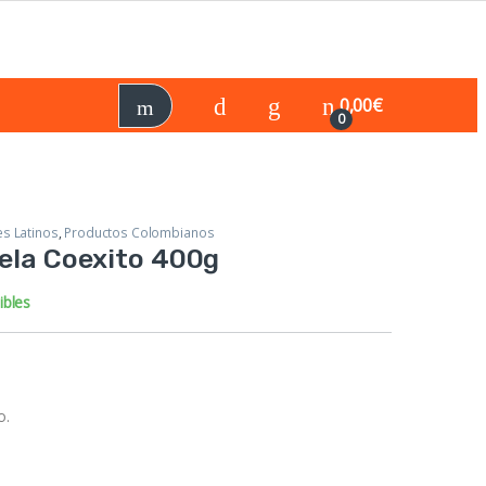
0,00
€
0
es Latinos
,
Productos Colombianos
nela Coexito 400g
ibles
o.