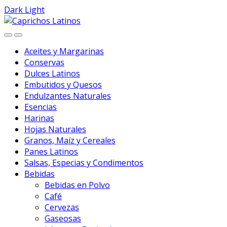
Dark
Light
Skip
Skip
to
to
navigation
content
Aceites y Margarinas
Conservas
Dulces Latinos
Embutidos y Quesos
Endulzantes Naturales
Esencias
Harinas
Hojas Naturales
Granos, Maíz y Cereales
Panes Latinos
Salsas, Especias y Condimentos
Bebidas
Bebidas en Polvo
Café
Cervezas
Gaseosas