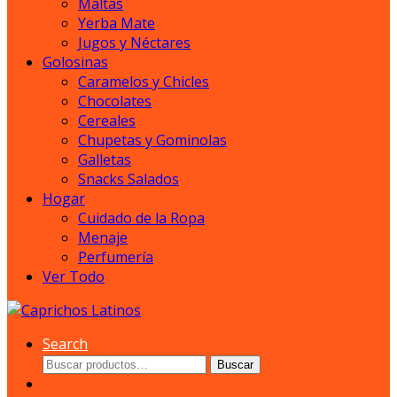
Maltas
Yerba Mate
Jugos y Néctares
Golosinas
Caramelos y Chicles
Chocolates
Cereales
Chupetas y Gominolas
Galletas
Snacks Salados
Hogar
Cuidado de la Ropa
Menaje
Perfumería
Ver Todo
Search
Buscar
Buscar
por: