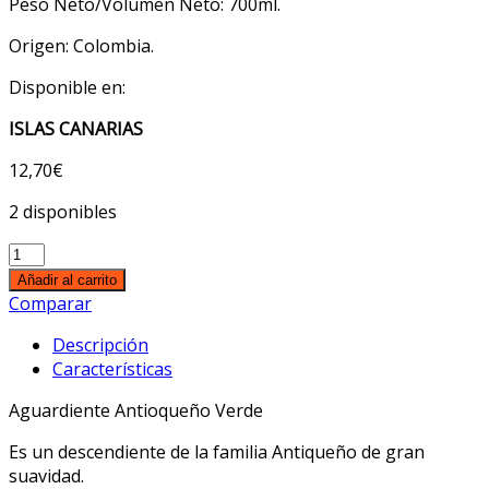
Peso Neto/Volumen Neto: 700ml.
Origen: Colombia.
Disponible en:
ISLAS CANARIAS
12,70
€
2 disponibles
Aguardiente
Antioqueño
Añadir al carrito
Verde
Comparar
700ml
Descripción
cantidad
Características
Aguardiente Antioqueño Verde
Es un descendiente de la familia Antiqueño de gran
suavidad.