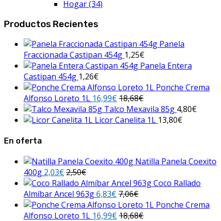
Hogar
(34)
Productos Recientes
Panela
Fraccionada Castipan 454g
1,25
€
Panela Entera
Castipan 454g
1,26
€
Ponche Crema
Alfonso Loreto 1L
16,99
€
18,68
€
Talco Mexavila 85g
4,80
€
Licor Canelita 1L
13,80
€
En oferta
Natilla Panela Coexito
400g
2,03
€
2,50
€
Coco Rallado
Almíbar Ancel 963g
6,83
€
7,06
€
Ponche Crema
Alfonso Loreto 1L
16,99
€
18,68
€