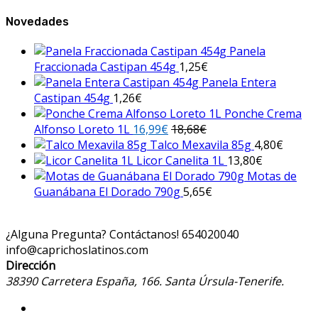
Novedades
Panela
Fraccionada Castipan 454g
1,25
€
Panela Entera
Castipan 454g
1,26
€
Ponche Crema
Alfonso Loreto 1L
16,99
€
18,68
€
Talco Mexavila 85g
4,80
€
Licor Canelita 1L
13,80
€
Motas de
Guanábana El Dorado 790g
5,65
€
¿Alguna Pregunta? Contáctanos!
654020040
info@caprichoslatinos.com
Dirección
38390 Carretera España, 166. Santa Úrsula-Tenerife.