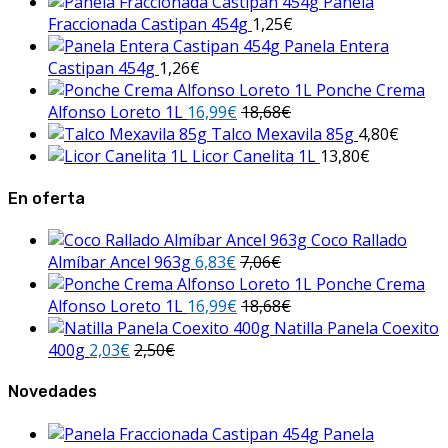
Panela
Fraccionada Castipan 454g
1,25
€
Panela Entera
Castipan 454g
1,26
€
Ponche Crema
Alfonso Loreto 1L
16,99
€
18,68
€
Talco Mexavila 85g
4,80
€
Licor Canelita 1L
13,80
€
En oferta
Coco Rallado
Almíbar Ancel 963g
6,83
€
7,06
€
Ponche Crema
Alfonso Loreto 1L
16,99
€
18,68
€
Natilla Panela Coexito
400g
2,03
€
2,50
€
Novedades
Panela