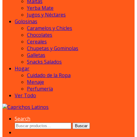
Maltas
Yerba Mate
Jugos y Néctares
Golosinas
Caramelos y Chicles
Chocolates
Cereales
Chupetas y Gominolas
Galletas
Snacks Salados
Hogar
Cuidado de la Ropa
Menaje
Perfumería
Ver Todo
Search
Buscar
Buscar
por: