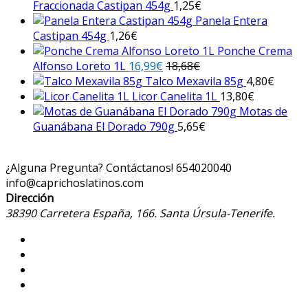
Fraccionada Castipan 454g
1,25
€
Panela Entera
Castipan 454g
1,26
€
Ponche Crema
Alfonso Loreto 1L
16,99
€
18,68
€
Talco Mexavila 85g
4,80
€
Licor Canelita 1L
13,80
€
Motas de
Guanábana El Dorado 790g
5,65
€
¿Alguna Pregunta? Contáctanos!
654020040
info@caprichoslatinos.com
Dirección
38390 Carretera España, 166. Santa Úrsula-Tenerife.