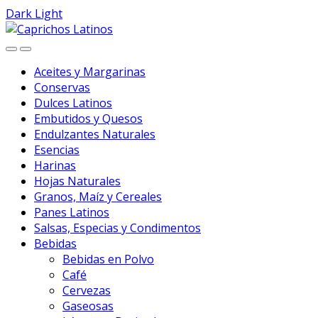
Dark
Light
Skip
Skip
to
to
navigation
content
Aceites y Margarinas
Conservas
Dulces Latinos
Embutidos y Quesos
Endulzantes Naturales
Esencias
Harinas
Hojas Naturales
Granos, Maíz y Cereales
Panes Latinos
Salsas, Especias y Condimentos
Bebidas
Bebidas en Polvo
Café
Cervezas
Gaseosas