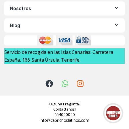
Nosotros
Blog
Servicio de recogida en las Islas Canarias: Carretera
España, 166. Santa Úrsula. Tenerife.
¿Alguna Pregunta?
Contáctanos!
654020040
info@caprichoslatinos.com