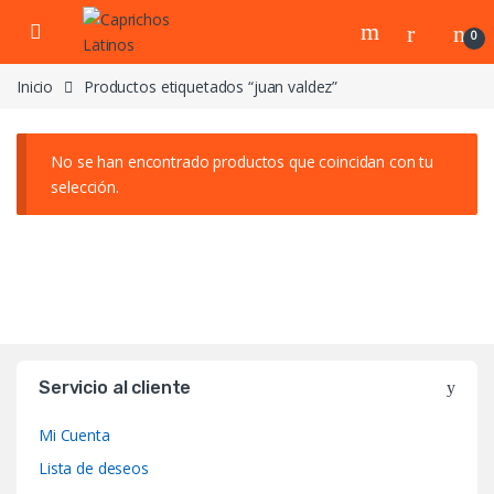
Skip to navigation
Skip to content
0
Inicio
Productos etiquetados “juan valdez”
No se han encontrado productos que coincidan con tu
selección.
Servicio al cliente
Mi Cuenta
Lista de deseos