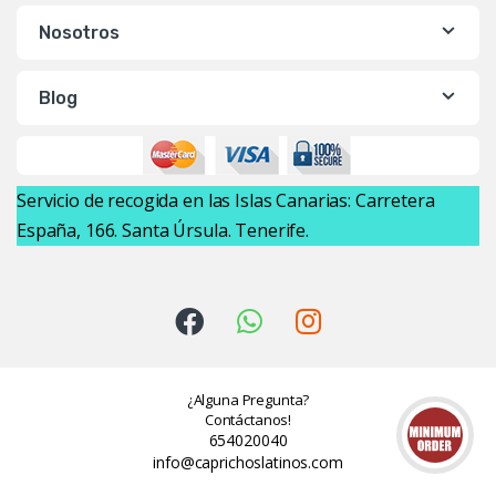
Nosotros
Blog
Servicio de recogida en las Islas Canarias: Carretera
España, 166. Santa Úrsula. Tenerife.
¿Alguna Pregunta?
Contáctanos!
654020040
info@caprichoslatinos.com