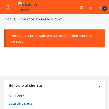
Skip to navigation
Skip to content
0
Inicio
Productos etiquetados “lulo”
No se han encontrado productos que coincidan con tu
selección.
Servicio al cliente
Mi Cuenta
Lista de deseos