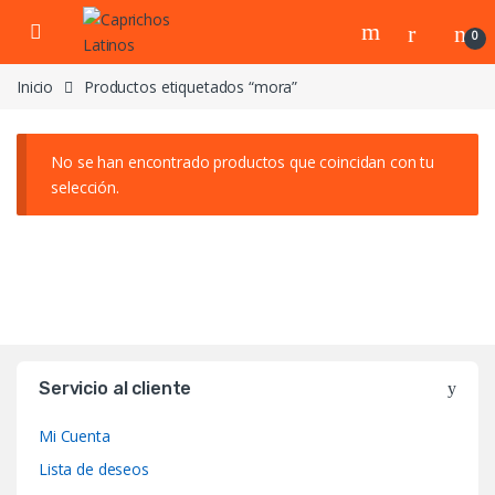
Skip to navigation
Skip to content
0
Inicio
Productos etiquetados “mora”
No se han encontrado productos que coincidan con tu
selección.
Servicio al cliente
Mi Cuenta
Lista de deseos