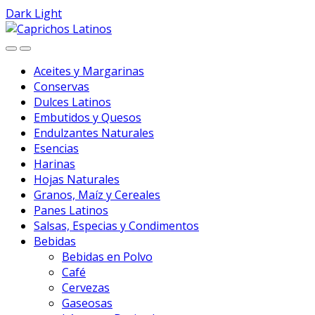
Dark
Light
Skip
Skip
to
to
navigation
content
Aceites y Margarinas
Conservas
Dulces Latinos
Embutidos y Quesos
Endulzantes Naturales
Esencias
Harinas
Hojas Naturales
Granos, Maíz y Cereales
Panes Latinos
Salsas, Especias y Condimentos
Bebidas
Bebidas en Polvo
Café
Cervezas
Gaseosas