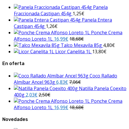
Panela
Fraccionada Castipan 454g
1,25
€
Panela Entera
Castipan 454g
1,26
€
Ponche Crema
Alfonso Loreto 1L
16,99
€
18,68
€
Talco Mexavila 85g
4,80
€
Licor Canelita 1L
13,80
€
En oferta
Coco Rallado
Almíbar Ancel 963g
6,83
€
7,06
€
Natilla Panela Coexito
400g
2,03
€
2,50
€
Ponche Crema
Alfonso Loreto 1L
16,99
€
18,68
€
Novedades