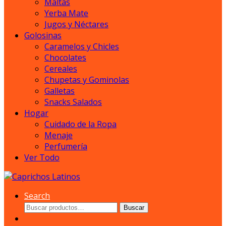
Maltas
Yerba Mate
Jugos y Néctares
Golosinas
Caramelos y Chicles
Chocolates
Cereales
Chupetas y Gominolas
Galletas
Snacks Salados
Hogar
Cuidado de la Ropa
Menaje
Perfumería
Ver Todo
Search
Buscar
Buscar
por: