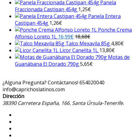
Panela
Fraccionada Castipan 454g
1,25
€
Panela Entera
Castipan 454g
1,26
€
Ponche Crema
Alfonso Loreto 1L
16,99
€
18,68
€
Talco Mexavila 85g
4,80
€
Licor Canelita 1L
13,80
€
Motas de
Guanábana El Dorado 790g
5,65
€
¿Alguna Pregunta? Contáctanos!
654020040
info@caprichoslatinos.com
Dirección
38390 Carretera España, 166. Santa Úrsula-Tenerife.