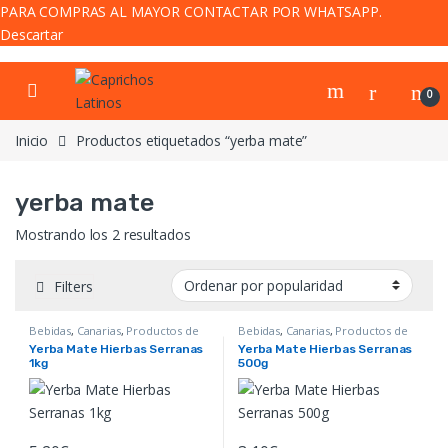
PARA COMPRAS AL MAYOR CONTACTAR POR WHATSAPP.
Descartar
Skip to navigation
Skip to content
0
Inicio
Productos etiquetados “yerba mate”
yerba mate
Ordenado por popularidad
Mostrando los 2 resultados
Filters
Bebidas
,
Canarias
,
Productos de
Bebidas
,
Canarias
,
Productos de
Argentina y Paraguay
,
Yerba Mate
Argentina y Paraguay
,
Yerba Mate
Yerba Mate Hierbas Serranas
Yerba Mate Hierbas Serranas
1kg
500g