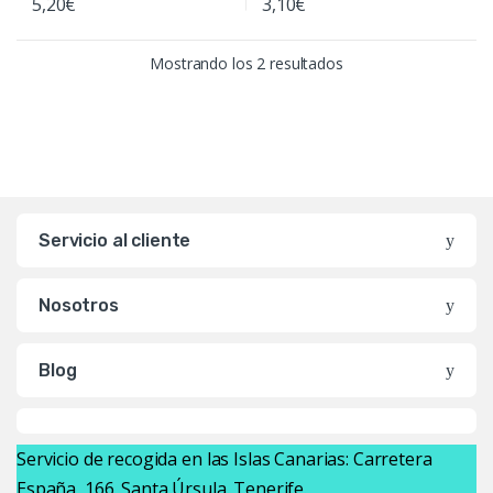
5,20
€
3,10
€
Ordenado por popula
Mostrando los 2 resultados
Servicio al cliente
Nosotros
Blog
Servicio de recogida en las Islas Canarias: Carretera
España, 166. Santa Úrsula. Tenerife.