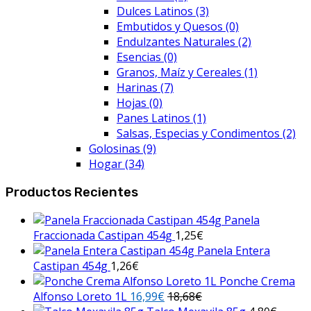
Dulces Latinos
(3)
Embutidos y Quesos
(0)
Endulzantes Naturales
(2)
Esencias
(0)
Granos, Maíz y Cereales
(1)
Harinas
(7)
Hojas
(0)
Panes Latinos
(1)
Salsas, Especias y Condimentos
(2)
Golosinas
(9)
Hogar
(34)
Productos Recientes
Panela
Fraccionada Castipan 454g
1,25
€
Panela Entera
Castipan 454g
1,26
€
Ponche Crema
Alfonso Loreto 1L
16,99
€
18,68
€