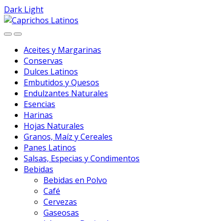
Dark
Light
Skip
Skip
to
to
navigation
content
Aceites y Margarinas
Conservas
Dulces Latinos
Embutidos y Quesos
Endulzantes Naturales
Esencias
Harinas
Hojas Naturales
Granos, Maíz y Cereales
Panes Latinos
Salsas, Especias y Condimentos
Bebidas
Bebidas en Polvo
Café
Cervezas
Gaseosas