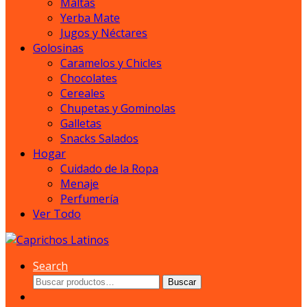
Maltas
Yerba Mate
Jugos y Néctares
Golosinas
Caramelos y Chicles
Chocolates
Cereales
Chupetas y Gominolas
Galletas
Snacks Salados
Hogar
Cuidado de la Ropa
Menaje
Perfumería
Ver Todo
Search
Buscar
Buscar
por: