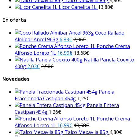
Talco Mexavila 85g
4,80
€
Licor Canelita 1L
13,80
€
En oferta
Coco Rallado
Almíbar Ancel 963g
6,83
€
7,06
€
Ponche Crema
Alfonso Loreto 1L
16,99
€
18,68
€
Natilla Panela Coexito
400g
2,03
€
2,50
€
Novedades
Panela
Fraccionada Castipan 454g
1,25
€
Panela Entera
Castipan 454g
1,26
€
Ponche Crema
Alfonso Loreto 1L
16,99
€
18,68
€
Talco Mexavila 85g
4,80
€