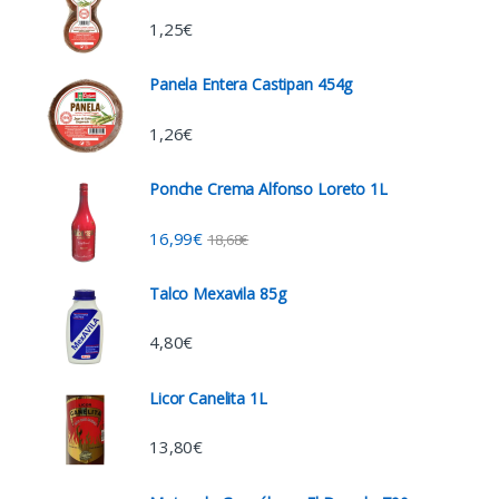
1,25
€
Panela Entera Castipan 454g
1,26
€
Ponche Crema Alfonso Loreto 1L
16,99
€
18,68
€
Talco Mexavila 85g
4,80
€
Licor Canelita 1L
13,80
€