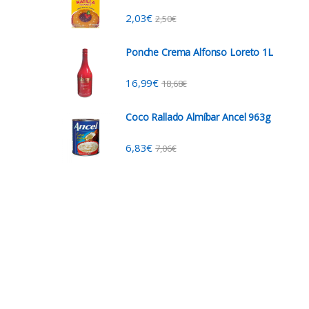
2,03
€
2,50
€
Ponche Crema Alfonso Loreto 1L
16,99
€
18,68
€
Coco Rallado Almíbar Ancel 963g
6,83
€
7,06
€