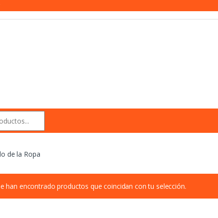
r
do de la Ropa
e han encontrado productos que coincidan con tu selección.