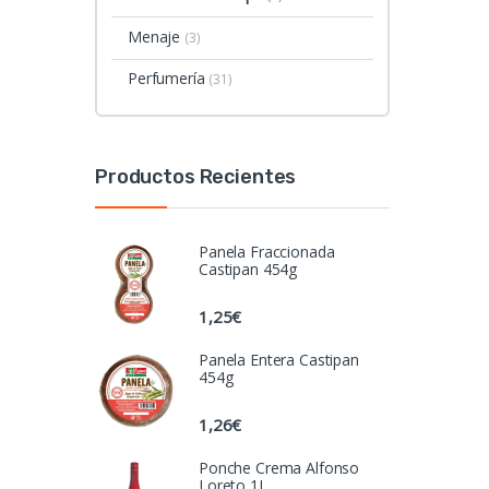
Menaje
(3)
Perfumería
(31)
Productos Recientes
Panela Fraccionada
Castipan 454g
1,25
€
Panela Entera Castipan
454g
1,26
€
Ponche Crema Alfonso
Loreto 1L