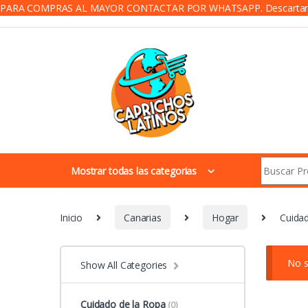
PARA COMPRAS AL MAYOR CONTACTAR POR WHATSAPP.
Descarta
Skip to navigation
Skip to content
Search for:
Mostrar todas las categorias
Inicio
Canarias
Hogar
Cuida
No s
Show All Categories
Cuidado de la Ropa
(0)