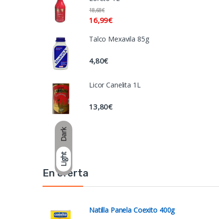
18,68
€
16,99
€
Talco Mexavila 85g
4,80
€
Licor Canelita 1L
13,80
€
Dark
Light
En oferta
Natilla Panela Coexito 400g