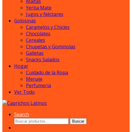
Maltas
Yerba Mate
Jugos y Néctares
Golosinas
Caramelos y Chicles
Chocolates
Cereales
Chupetas y Gominolas
Galletas
Snacks Salados
Hogar
Cuidado de la Ropa
Menaje
Perfumería
Ver Todo
Search
Buscar
Buscar
por: