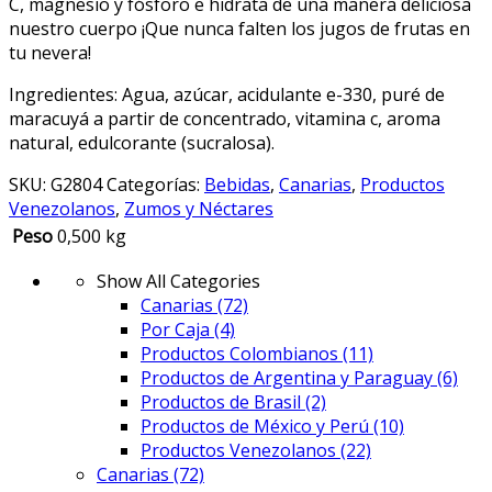
C, magnesio y fósforo e hidrata de una manera deliciosa
nuestro cuerpo ¡Que nunca falten los jugos de frutas en
tu nevera!
Ingredientes: Agua, azúcar, acidulante e-330, puré de
maracuyá a partir de concentrado, vitamina c, aroma
natural, edulcorante (sucralosa).
SKU:
G2804
Categorías:
Bebidas
,
Canarias
,
Productos
Venezolanos
,
Zumos y Néctares
Peso
0,500 kg
Show All Categories
Canarias
(72)
Por Caja
(4)
Productos Colombianos
(11)
Productos de Argentina y Paraguay
(6)
Productos de Brasil
(2)
Productos de México y Perú
(10)
Productos Venezolanos
(22)
Canarias
(72)