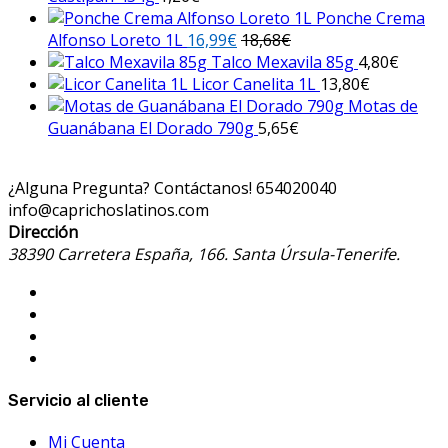
Ponche Crema
Alfonso Loreto 1L
16,99
€
18,68
€
Talco Mexavila 85g
4,80
€
Licor Canelita 1L
13,80
€
Motas de
Guanábana El Dorado 790g
5,65
€
¿Alguna Pregunta? Contáctanos!
654020040
info@caprichoslatinos.com
Dirección
38390 Carretera España, 166. Santa Úrsula-Tenerife.
Servicio al cliente
Mi Cuenta