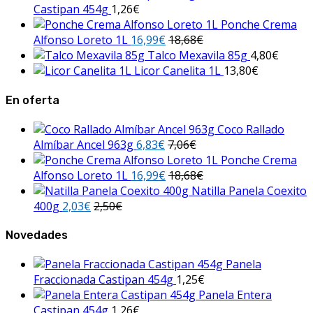
Castipan 454g
1,26
€
Ponche Crema
Alfonso Loreto 1L
16,99
€
18,68
€
Talco Mexavila 85g
4,80
€
Licor Canelita 1L
13,80
€
En oferta
Coco Rallado
Almíbar Ancel 963g
6,83
€
7,06
€
Ponche Crema
Alfonso Loreto 1L
16,99
€
18,68
€
Natilla Panela Coexito
400g
2,03
€
2,50
€
Novedades
Panela
Fraccionada Castipan 454g
1,25
€
Panela Entera
Castipan 454g
1,26
€