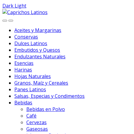
Dark
Light
Skip
Skip
to
to
navigation
content
Aceites y Margarinas
Conservas
Dulces Latinos
Embutidos y Quesos
Endulzantes Naturales
Esencias
Harinas
Hojas Naturales
Granos, Maíz y Cereales
Panes Latinos
Salsas, Especias y Condimentos
Bebidas
Bebidas en Polvo
Café
Cervezas
Gaseosas