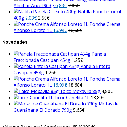
Almíbar Ancel 963g
6,83
€
7,06
€
Natilla Panela Coexito
400g
2,03
€
2,50
€
Ponche Crema
Alfonso Loreto 1L
16,99
€
18,68
€
Novedades
Panela
Fraccionada Castipan 454g
1,25
€
Panela Entera
Castipan 454g
1,26
€
Ponche Crema
Alfonso Loreto 1L
16,99
€
18,68
€
Talco Mexavila 85g
4,80
€
Licor Canelita 1L
13,80
€
Motas de
Guanábana El Dorado 790g
5,65
€