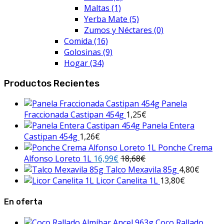
Maltas
(1)
Yerba Mate
(5)
Zumos y Néctares
(0)
Comida
(16)
Golosinas
(9)
Hogar
(34)
Productos Recientes
Panela
Fraccionada Castipan 454g
1,25
€
Panela Entera
Castipan 454g
1,26
€
Ponche Crema
Alfonso Loreto 1L
16,99
€
18,68
€
Talco Mexavila 85g
4,80
€
Licor Canelita 1L
13,80
€
En oferta
Coco Rallado