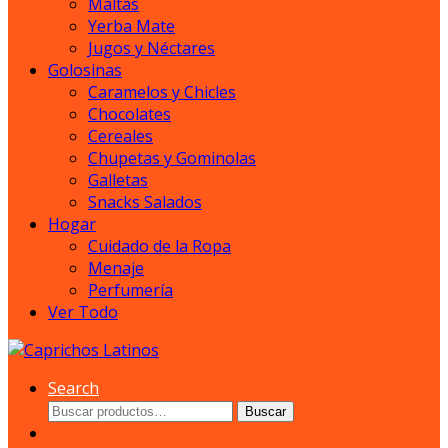
Maltas
Yerba Mate
Jugos y Néctares
Golosinas
Caramelos y Chicles
Chocolates
Cereales
Chupetas y Gominolas
Galletas
Snacks Salados
Hogar
Cuidado de la Ropa
Menaje
Perfumería
Ver Todo
Search
Buscar
Buscar
por: