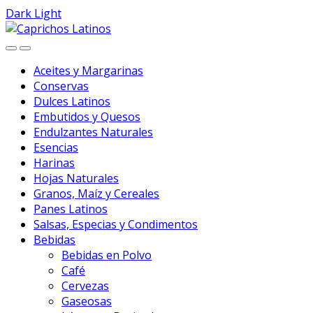
Dark
Light
Skip
Skip
to
to
navigation
content
Aceites y Margarinas
Conservas
Dulces Latinos
Embutidos y Quesos
Endulzantes Naturales
Esencias
Harinas
Hojas Naturales
Granos, Maíz y Cereales
Panes Latinos
Salsas, Especias y Condimentos
Bebidas
Bebidas en Polvo
Café
Cervezas
Gaseosas