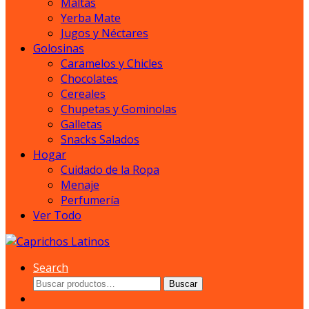
Maltas
Yerba Mate
Jugos y Néctares
Golosinas
Caramelos y Chicles
Chocolates
Cereales
Chupetas y Gominolas
Galletas
Snacks Salados
Hogar
Cuidado de la Ropa
Menaje
Perfumería
Ver Todo
Search
Buscar
Buscar
por: