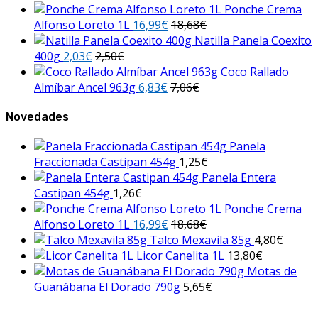
Ponche Crema
Alfonso Loreto 1L
16,99
€
18,68
€
Natilla Panela Coexito
400g
2,03
€
2,50
€
Coco Rallado
Almíbar Ancel 963g
6,83
€
7,06
€
Novedades
Panela
Fraccionada Castipan 454g
1,25
€
Panela Entera
Castipan 454g
1,26
€
Ponche Crema
Alfonso Loreto 1L
16,99
€
18,68
€
Talco Mexavila 85g
4,80
€
Licor Canelita 1L
13,80
€
Motas de
Guanábana El Dorado 790g
5,65
€