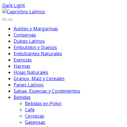
Dark
Light
Skip
Skip
to
to
navigation
content
Aceites y Margarinas
Conservas
Dulces Latinos
Embutidos y Quesos
Endulzantes Naturales
Esencias
Harinas
Hojas Naturales
Granos, Maíz y Cereales
Panes Latinos
Salsas, Especias y Condimentos
Bebidas
Bebidas en Polvo
Café
Cervezas
Gaseosas