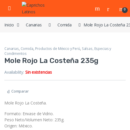
Skip to navigation
Skip to content
0
Inicio
Canarias
Comida
Mole Rojo La Costeña 2
Canarias
,
Comida
,
Productos de México y Perú
,
Salsas, Especias y
Condimentos
Mole Rojo La Costeña 235g
Availability:
Sin existencias
Comparar
Mole Rojo La Costeña.
Formato: Envase de Vidrio.
Peso Neto/Volumen Neto: 235g.
Origen: México.