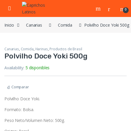
Skip to navigation
Skip to content
0
Inicio
Canarias
Comida
Polvilho Doce Yoki 500g
Canarias
,
Comida
,
Harinas
,
Productos de Brasil
Polvilho Doce Yoki 500g
Availability:
5 disponibles
Comparar
Polvilho Doce Yoki.
Formato: Bolsa.
Peso Neto/Volumen Neto: 500g.