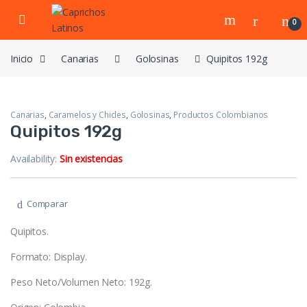
Skip to navigation
Skip to content
0
Inicio
Canarias
Golosinas
Quipitos 192g
Canarias
,
Caramelos y Chicles
,
Golosinas
,
Productos Colombianos
Quipitos 192g
Availability:
Sin existencias
Comparar
Quipitos.
Formato: Display.
Peso Neto/Volumen Neto: 192g.