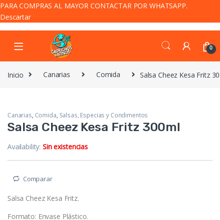
PARA COMPRAS AL MAYOR CONTACTAR POR WHATSAPP.
Descartar
Skip to navigation
Skip to content
0
Inicio
Canarias
Comida
Salsa Cheez Kesa Fritz 3
Canarias
,
Comida
,
Salsas, Especias y Condimentos
Salsa Cheez Kesa Fritz 300ml
Availability:
Sin existencias
Comparar
Salsa Cheez Kesa Fritz.
Formato: Envase Plástico.