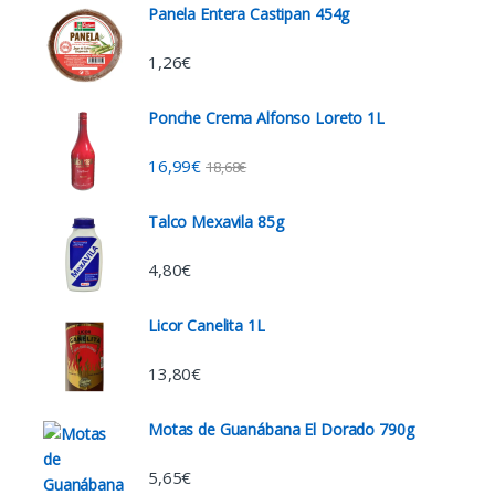
Panela Entera Castipan 454g
1,26
€
Ponche Crema Alfonso Loreto 1L
16,99
€
18,68
€
Talco Mexavila 85g
4,80
€
Licor Canelita 1L
13,80
€
Motas de Guanábana El Dorado 790g
5,65
€