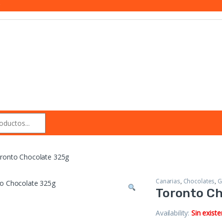
r
ronto Chocolate 325g
Canarias
,
Chocolates
,
G
Toronto Ch
Availability:
Sin existe