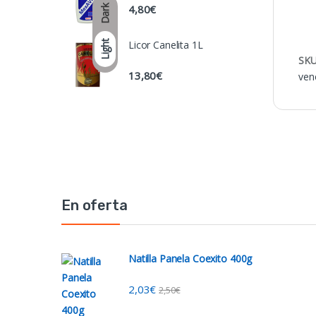
4,80
€
Dark
Light
Licor Canelita 1L
SKU
13,80
€
ven
En oferta
Natilla Panela Coexito 400g
2,03
€
2,50
€