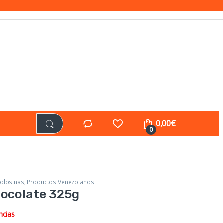
0,00
€
0
olosinas
,
Productos Venezolanos
ocolate 325g
ncias