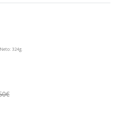
Neto: 324g.
50
€