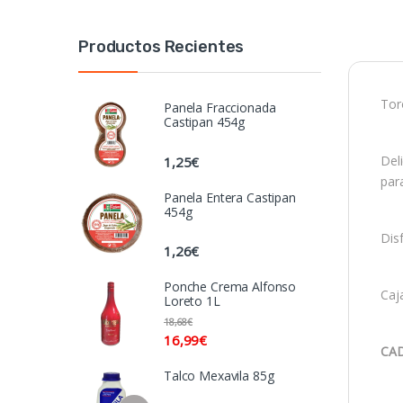
Productos Recientes
Tor
Panela Fraccionada
Castipan 454g
Del
1,25
€
para
Panela Entera Castipan
454g
Disf
1,26
€
Ponche Crema Alfonso
Caj
Loreto 1L
18,68
€
16,99
€
CAD
Talco Mexavila 85g