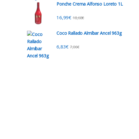
Ponche Crema Alfonso Loreto 1L
16,99
€
18,68
€
Coco Rallado Almíbar Ancel 963g
6,83
€
7,06
€