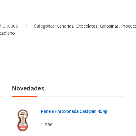
:
CH0006
Categorías:
Canarias
,
Chocolates
,
Golosinas
,
Produc
ezolano
Novedades
Panela Fraccionada Castipan 454g
1,25
€