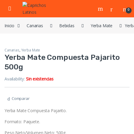
Skip to navigation
Skip to content
0
Inicio
Canarias
Bebidas
Yerba Mate
Yerb
Canarias
,
Yerba Mate
Yerba Mate Compuesta Pajarito
500g
Availability:
Sin existencias
Comparar
Yerba Mate Compuesta Pajarito.
Formato: Paquete.
Peso Neto/Volumen Neto: 500g.