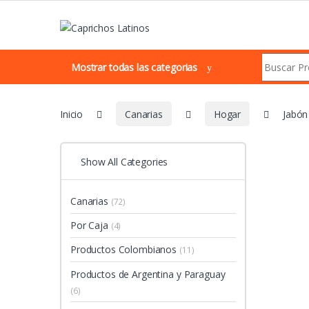
Skip to navigation
Skip to content
Search for:
Mostrar todas las categorias
Inicio
Canarias
Hogar
Jabón
Show All Categories
Canarias
(72)
Por Caja
(4)
Productos Colombianos
(11)
Productos de Argentina y Paraguay
(6)