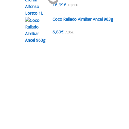
16,99
€
18,68
€
Coco Rallado Almíbar Ancel 963g
6,83
€
7,06
€