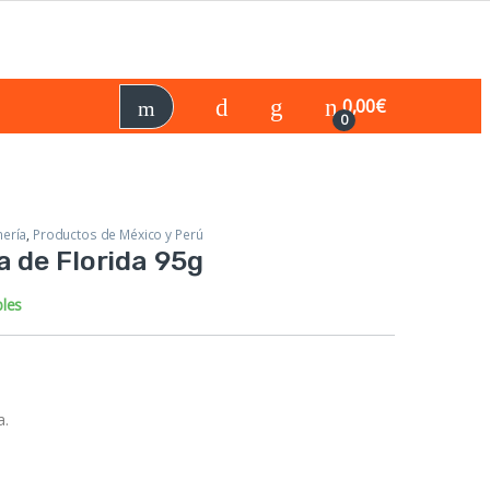
0,00
€
0
ería
,
Productos de México y Perú
 de Florida 95g
bles
a.