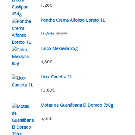
1,26
€
Ponche Crema Alfonso Loreto 1L
16,99
€
18,68
€
Talco Mexavila 85g
4,80
€
Licor Canelita 1L
13,80
€
Motas de Guanábana El Dorado 790g
5,65
€