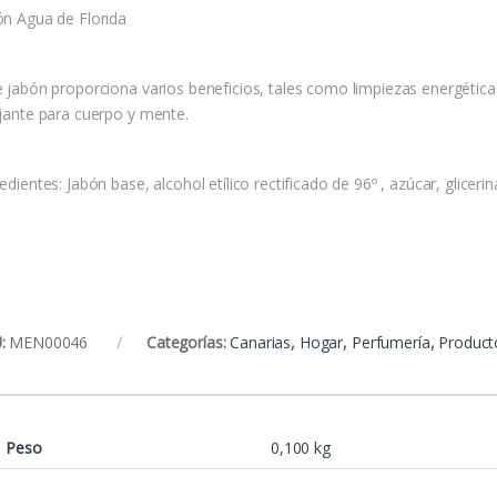
ón Agua de Florida
e jabón proporciona varios beneficios, tales como limpiezas energética
ajante para cuerpo y mente.
edientes: Jabón base, alcohol etílico rectificado de 96º , azúcar, glicerin
:
MEN00046
Categorías:
Canarias
,
Hogar
,
Perfumería
,
Product
Peso
0,100 kg