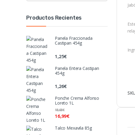
Jab
Productos Recientes
Est
rel
Panela Fraccionada
Castipan 454g
Ingr
1,25
€
Panela Entera Castipan
454g
1,26
€
SKU
Ponche Crema Alfonso
Loreto 1L
18,68
€
16,99
€
Talco Mexavila 85g