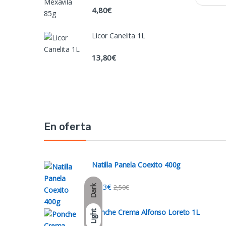
4,80
€
Licor Canelita 1L
13,80
€
En oferta
Natilla Panela Coexito 400g
2,03
€
2,50
€
Dark
Ponche Crema Alfonso Loreto 1L
Light