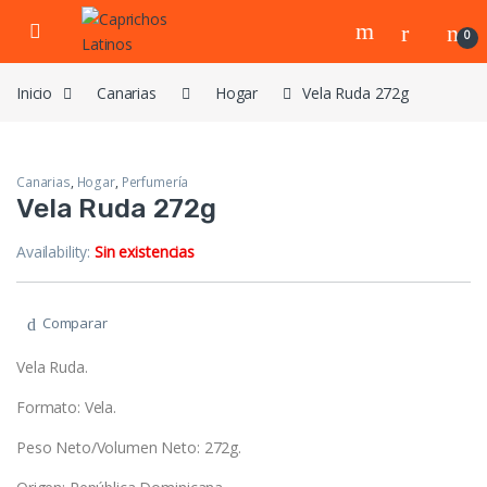
Skip to navigation
Skip to content
0
Inicio
Canarias
Hogar
Vela Ruda 272g
Canarias
,
Hogar
,
Perfumería
Vela Ruda 272g
Availability:
Sin existencias
Comparar
Vela Ruda.
Formato: Vela.
Peso Neto/Volumen Neto: 272g.