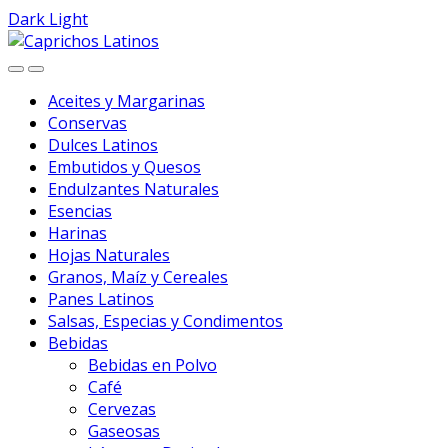
Dark
Light
Skip
Skip
to
to
navigation
content
Aceites y Margarinas
Conservas
Dulces Latinos
Embutidos y Quesos
Endulzantes Naturales
Esencias
Harinas
Hojas Naturales
Granos, Maíz y Cereales
Panes Latinos
Salsas, Especias y Condimentos
Bebidas
Bebidas en Polvo
Café
Cervezas
Gaseosas