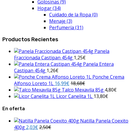
Golosinas
(9)
Hogar
(34)
Cuidado de la Ropa
(0)
Menaje
(3)
Perfumería
(31)
Productos Recientes
Panela
Fraccionada Castipan 454g
1,25
€
Panela Entera
Castipan 454g
1,26
€
Ponche Crema
Alfonso Loreto 1L
16,99
€
18,68
€
Talco Mexavila 85g
4,80
€
Licor Canelita 1L
13,80
€
En oferta
Natilla Panela Coexito
400g
2,03
€
2,50
€