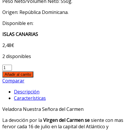
Peso Neto/Volumen Neto: 550g.
Origen: República Dominicana.
Disponible en:
ISLAS CANARIAS
2,48
€
2 disponibles
Veladora
Nuestra
Añadir al carrito
Señora
Comparar
del
Descripción
Carmen
Características
550g
cantidad
Veladora Nuestra Señora del Carmen
La devoción por la
Virgen del Carmen se
siente con mas
fervor cada 16 de julio en la capital del Atlántico y