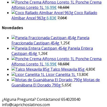
Ponche Crema
Alfonso Loreto 1L
16,99
€
18,68
€
Coco Rallado
Almíbar Ancel 963g
6,83
€
7,06
€
Novedades
Panela
Fraccionada Castipan 454g
1,25
€
Panela Entera
Castipan 454g
1,26
€
Ponche Crema
Alfonso Loreto 1L
16,99
€
18,68
€
Talco Mexavila 85g
4,80
€
Licor Canelita 1L
13,80
€
Motas de
Guanábana El Dorado 790g
5,65
€
¿Alguna Pregunta? Contáctanos!
654020040
info@caprichoslatinos.com