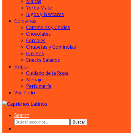
Maltas
Yerba Mate
Jugos y Néctares
Golosinas
Caramelos y Chicles
Chocolates
Cereales
Chupetas y Gominolas
Galletas
Snacks Salados
Hogar
Cuidado de la Ropa
Menaje
Perfumería
Ver Todo
Search
Buscar
Buscar
por: